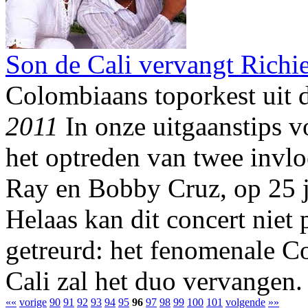
Son de Cali vervangt Rich
Colombiaans toporkest uit d
2011
In onze uitgaanstips 
het optreden van twee invloe
Ray en Bobby Cruz, op 25 
Helaas kan dit concert niet 
getreurd: het fenomenale C
Cali zal het duo vervangen.
««
vorige
90
91
92
93
94
95
96
97
98
99
100
101
volgende
»»