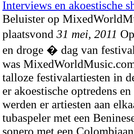
Interviews en akoestische 
Beluister op MixedWorldMu
plaatsvond
31 mei, 2011
Op 
en droge � dag van festiv
was MixedWorldMusic.com w
talloze festivalartiesten in
er akoestische optredens en
werden er artiesten aan elk
tubaspeler met een Benines
sonero met een Colombiaan