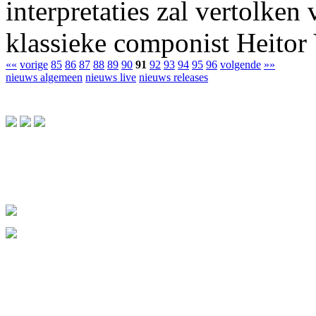
interpretaties zal vertolken
klassieke componist Heitor 
««
vorige
85
86
87
88
89
90
91
92
93
94
95
96
volgende
»»
nieuws algemeen
nieuws live
nieuws releases