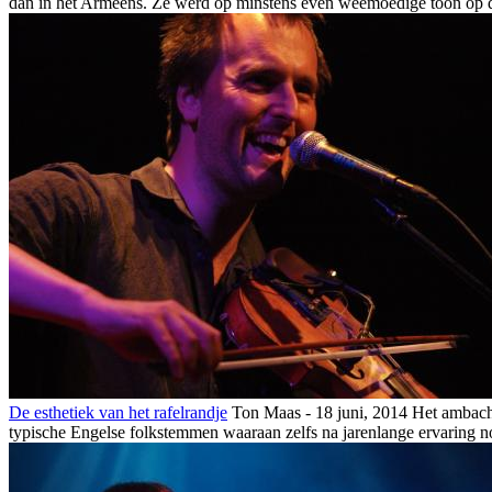
dan in het Armeens. Ze werd op minstens even weemoedige toon op du
De esthetiek van het rafelrandje
Ton Maas - 18 juni, 2014
Het ambacht
typische Engelse folkstemmen waaraan zelfs na jarenlange ervaring nog