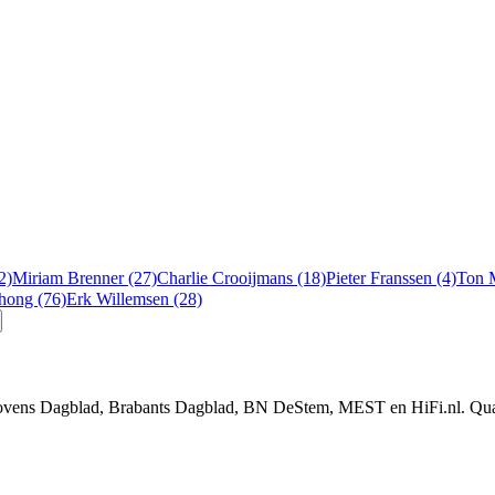
2)
Miriam Brenner (27)
Charlie Crooijmans (18)
Pieter Franssen (4)
Ton 
chong (76)
Erk Willemsen (28)
ndhovens Dagblad, Brabants Dagblad, BN DeStem, MEST en HiFi.nl. Qua