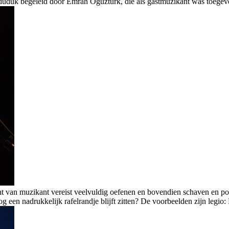
duk begeleid door Emrah Oguztürk, die als gastmuzikant was toegevoe
 van muzikant vereist veelvuldig oefenen en bovendien schaven en polij
 een nadrukkelijk rafelrandje blijft zitten? De voorbeelden zijn legio: