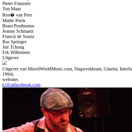
Pieter Franssen
Ton Maas
Ren� van Peer
Mattie Poels
Bram Posthumus
Jeanne Schmartz
Francis de Souza
Bas Springer
Jair Tchong
Erk Willemsen
Uitgever
Uitgever van MixedWorldMusic.com, Slagwerkkrant, Gitarist, Inter
1994)
websites
k18.nl
facebook.com