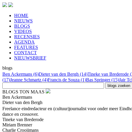
HOME
NIEUWS
BLOGS
VIDEOS
RECENSIES
AGENDA
FEATURES
CONTACT
NIEUWSBRIEF
blogs
Ben Ackermans (6)
Dieter van den Bergh (14)
Tineke van Brederode (
(17)
Jeanne Schmartz (4)
Francis de Souza (1)
Bas Springer (15)
Jair T
BLOGS TON MAAS
Ben Ackermans
Dieter van den Bergh
Freelance eindredacteur en (cultuur)journalist voor onder meer Ei
dance en crossover.
Tineke van Brederode
Miriam Brenner
Charlie Crooijmans