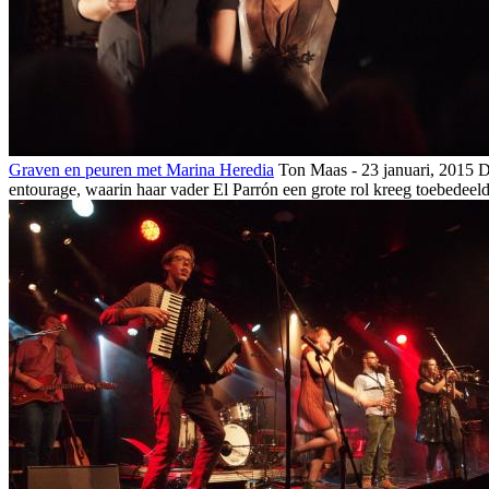
Graven en peuren met Marina Heredia
Ton Maas - 23 januari, 2015
De
entourage, waarin haar vader El Parrón een grote rol kreeg toebedeel