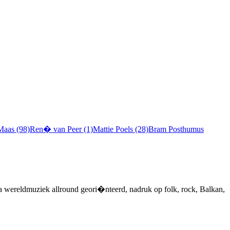
Maas (98)
Ren� van Peer (1)
Mattie Poels (28)
Bram Posthumus
 wereldmuziek allround geori�nteerd, nadruk op folk, rock, Balkan,