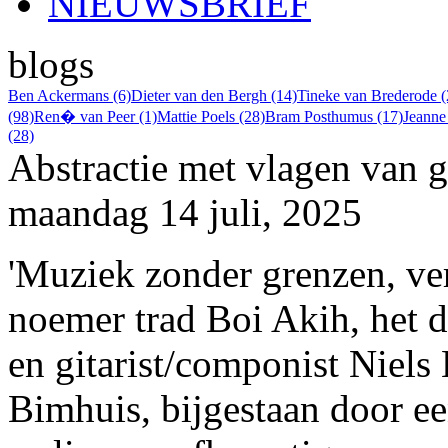
NIEUWSBRIEF
blogs
Ben Ackermans (6)
Dieter van den Bergh (14)
Tineke van Brederode (
(98)
Ren� van Peer (1)
Mattie Poels (28)
Bram Posthumus (17)
Jeanne
(28)
Abstractie met vlagen van 
maandag 14 juli, 2025
'Muziek zonder grenzen, ver
noemer trad Boi Akih, het 
en gitarist/componist Niel
Bimhuis, bijgestaan door ee